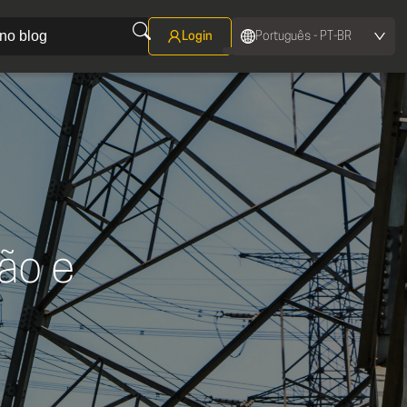
Login
Português - PT-BR
Português - PT-BR
English - ENG
são e